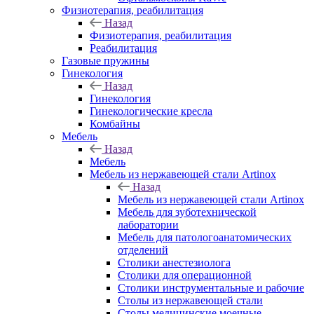
Физиотерапия, реабилитация
Назад
Физиотерапия, реабилитация
Реабилитация
Газовые пружины
Гинекология
Назад
Гинекология
Гинекологические кресла
Комбайны
Мебель
Назад
Мебель
Мебель из нержавеющей стали Artinox
Назад
Мебель из нержавеющей стали Artinox
Мебель для зуботехнической
лаборатории
Мебель для патологоанатомических
отделений
Столики анестезиолога
Столики для операционной
Столики инструментальные и рабочие
Столы из нержавеющей стали
Столы медицинские моечные