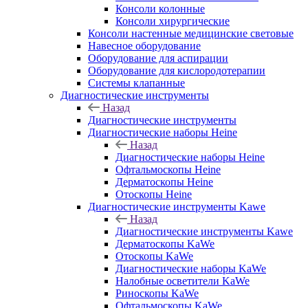
Консоли колонные
Консоли хирургические
Консоли настенные медицинские световые
Навесное оборудование
Оборудование для аспирации
Оборудование для кислородотерапии
Системы клапанные
Диагностические инструменты
Назад
Диагностические инструменты
Диагностические наборы Heine
Назад
Диагностические наборы Heine
Офтальмоскопы Heine
Дерматоскопы Heine
Отоскопы Heine
Диагностические инструменты Kawe
Назад
Диагностические инструменты Kawe
Дерматоскопы KaWe
Отоскопы KaWe
Диагностические наборы KaWe
Налобные осветители KaWe
Риноскопы KaWe
Офтальмоскопы KaWe