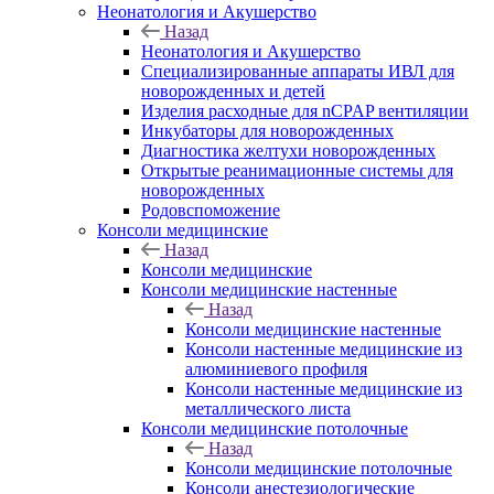
Неонатология и Акушерство
Назад
Неонатология и Акушерство
Специализированные аппараты ИВЛ для
новорожденных и детей
Изделия расходные для nCPAP вентиляции
Инкубаторы для новорожденных
Диагностика желтухи новорожденных
Открытые реанимационные системы для
новорожденных
Родовспоможение
Консоли медицинские
Назад
Консоли медицинские
Консоли медицинские настенные
Назад
Консоли медицинские настенные
Консоли настенные медицинские из
алюминиевого профиля
Консоли настенные медицинские из
металлического листа
Консоли медицинские потолочные
Назад
Консоли медицинские потолочные
Консоли анестезиологические