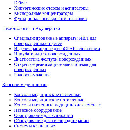
Dräger
Хирургические отсосы и аспираторы
Кислородные концентраторы
Функциональные кровати и каталки
Неонатология и Акушерство
Специализированные аппараты ИВЛ для
новорожденных и детей
Изделия расходные для nCPAP вентиляции
Инкубаторы для новорожденных
Диагностика желтухи новорожденных
Открытые реанимационные системы для
новорожденных
Родовспоможение
Консоли медицинские
Консоли медицинские настенные
Консоли медицинские потолочные
Консоли настенные медицинские световые
Навесное оборудование
Оборудование для аспирации
Оборудование для кислородотерапии
Системы клапанные