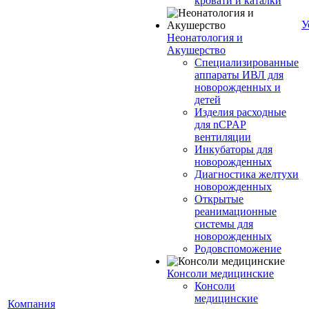
кровати и каталки
У
Неонатология и
Акушерство
Специализированные
аппараты ИВЛ для
новорожденных и
детей
Изделия расходные
для nCPAP
вентиляции
Инкубаторы для
новорожденных
Диагностика желтухи
новорожденных
Открытые
реанимационные
системы для
новорожденных
Родовспоможение
Консоли медицинские
Консоли
медицинские
Компания