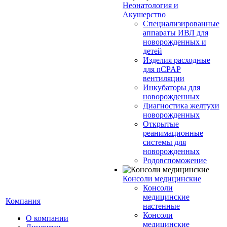
Неонатология и
Акушерство
Специализированные
аппараты ИВЛ для
новорожденных и
детей
Изделия расходные
для nCPAP
вентиляции
Инкубаторы для
новорожденных
Диагностика желтухи
новорожденных
Открытые
реанимационные
системы для
новорожденных
Родовспоможение
Консоли медицинские
Консоли
медицинские
Компания
настенные
Консоли
О компании
медицинские