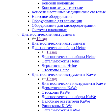
Консоли колонные
Консоли хирургические
Консоли настенные медицинские световые
Навесное оборудование
Оборудование для аспирации
Оборудование для кислородотерапии
Системы клапанные
Диагностические инструменты
Назад
Диагностические инструменты
Диагностические наборы Heine
Назад
Диагностические наборы Heine
Офтальмоскопы Heine
Дерматоскопы Heine
Отоскопы Heine
Диагностические инструменты Kawe
Назад
Диагностические инструменты Kawe
Дерматоскопы KaWe
Отоскопы KaWe
Диагностические наборы KaWe
Налобные осветители KaWe
Риноскопы KaWe
Офтальмоскопы KaWe