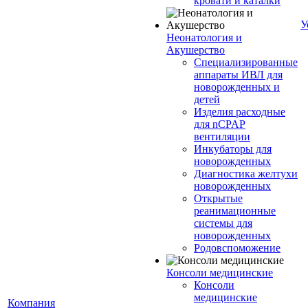
кровати и каталки
У
Неонатология и
Акушерство
Специализированные
аппараты ИВЛ для
новорожденных и
детей
Изделия расходные
для nCPAP
вентиляции
Инкубаторы для
новорожденных
Диагностика желтухи
новорожденных
Открытые
реанимационные
системы для
новорожденных
Родовспоможение
Консоли медицинские
Консоли
медицинские
Компания