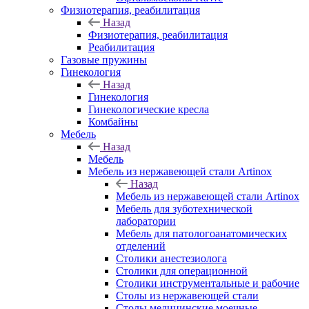
Физиотерапия, реабилитация
Назад
Физиотерапия, реабилитация
Реабилитация
Газовые пружины
Гинекология
Назад
Гинекология
Гинекологические кресла
Комбайны
Мебель
Назад
Мебель
Мебель из нержавеющей стали Artinox
Назад
Мебель из нержавеющей стали Artinox
Мебель для зуботехнической
лаборатории
Мебель для патологоанатомических
отделений
Столики анестезиолога
Столики для операционной
Столики инструментальные и рабочие
Столы из нержавеющей стали
Столы медицинские моечные