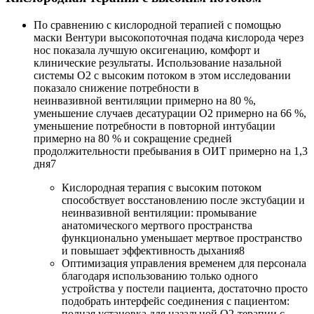
По сравнению с кислородной терапией с помощью
маски Вентури высокопоточная подача кислорода через
нос показала лучшую оксигенацию, комфорт и
клинические результаты. Использование назальной
системы O2 с высоким потоком в этом исследовании
показало снижение потребности в
неинвазивной вентиляции примерно на 80 %,
уменьшение случаев десатурации O2 примерно на 66 %,
уменьшение потребности в повторной интубации
примерно на 80 % и сокращение средней
продолжительности пребывания в ОИТ примерно на 1,3
дня7
Кислородная терапия с высоким потоком
способствует восстановлению после экстубации и
неинвазивной вентиляции: промывание
анатомического мертвого пространства
функционально уменьшает мертвое пространство
и повышает эффективность дыхания8
Оптимизация управления временем для персонала
благодаря использованию только одного
устройства у постели пациента, достаточно просто
подобрать интерфейс соединения с пациентом:
полная установка для назальной O2-терапии с