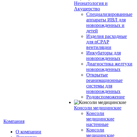
Неонатология и
Акушерство
Специализированные
аппараты ИВЛ для
новорожденных и
детей
Изделия расходные
для nCPAP
вентиляции
Инкубаторы для
новорожденных
Диагностика желтухи
новорожденных
Открытые
реанимационные
системы для
новорожденных
Родовспоможение
Консоли медицинские
Консоли
медицинские
Компания
настенные
Консоли
О компании
медицинские