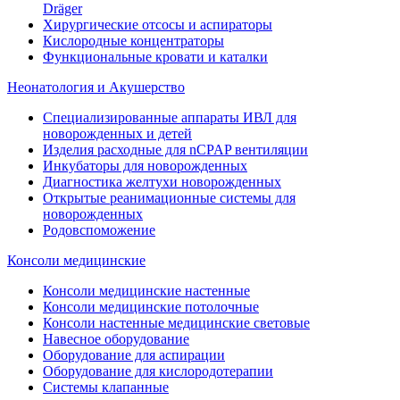
Dräger
Хирургические отсосы и аспираторы
Кислородные концентраторы
Функциональные кровати и каталки
Неонатология и Акушерство
Специализированные аппараты ИВЛ для
новорожденных и детей
Изделия расходные для nCPAP вентиляции
Инкубаторы для новорожденных
Диагностика желтухи новорожденных
Открытые реанимационные системы для
новорожденных
Родовспоможение
Консоли медицинские
Консоли медицинские настенные
Консоли медицинские потолочные
Консоли настенные медицинские световые
Навесное оборудование
Оборудование для аспирации
Оборудование для кислородотерапии
Системы клапанные