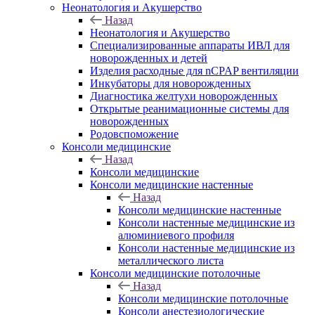
Неонатология и Акушерство
Назад
Неонатология и Акушерство
Специализированные аппараты ИВЛ для
новорожденных и детей
Изделия расходные для nCPAP вентиляции
Инкубаторы для новорожденных
Диагностика желтухи новорожденных
Открытые реанимационные системы для
новорожденных
Родовспоможение
Консоли медицинские
Назад
Консоли медицинские
Консоли медицинские настенные
Назад
Консоли медицинские настенные
Консоли настенные медицинские из
алюминиевого профиля
Консоли настенные медицинские из
металлического листа
Консоли медицинские потолочные
Назад
Консоли медицинские потолочные
Консоли анестезиологические