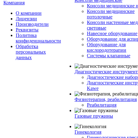
Консоли медицинские
Компания
Консоли медицинские 
Консоли медицинские
О компании
потолочные
Лицензии
Консоли настенные ме
Производители
световые
Реквизиты
Навесное оборудование
Политика
Оборудование для аспи
конфиденциальности
Оборудование для
Обработка
кислородотерапии
персональных
Системы клапанные
данных
Диагностические инструмен
Диагностические набор
Диагностические инст
Kawe
Физиотерапия, реабилитация
Реабилитация
Газовые пружины
Гинекология
Гинекологические крес