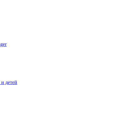
ger
и детей