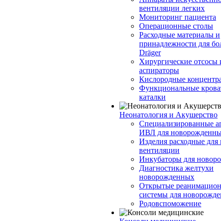
вентиляции легких
Мониторинг пациента
Операционные столы
Расходные материалы и
принадлежности для бо
Dräger
Хирургические отсосы 
аспираторы
Кислородные концентр
Функциональные крова
каталки
Неонатология и Акушерство
Специализированные а
ИВЛ для новорожденны
Изделия расходные для
вентиляции
Инкубаторы для новор
Диагностика желтухи
новорожденных
Открытые реанимацио
системы для новорожд
Родовспоможение