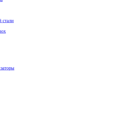
 стали
nox
изаторы