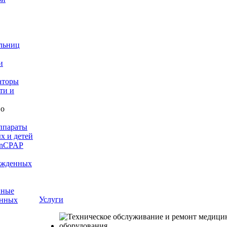
льниц
и
аторы
ти и
ппараты
х и детей
 nCPAP
ожденных
нные
Услуги
енных