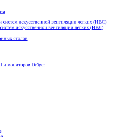
ния
и систем искусственной вентиляции легких (ИВЛ)
 систем искусственной вентиляции легких (ИВЛ)
онных столов
Л и мониторов Dräger
е
ой