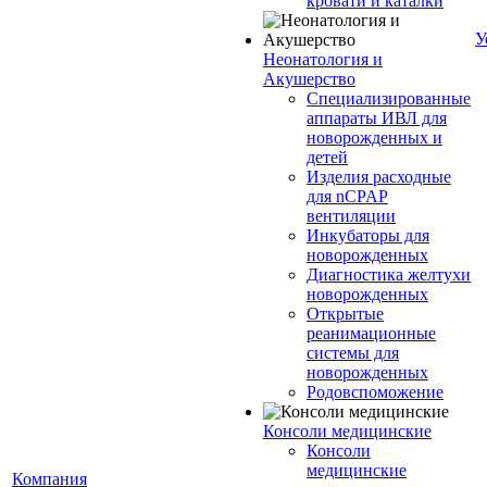
кровати и каталки
У
Неонатология и
Акушерство
Специализированные
аппараты ИВЛ для
новорожденных и
детей
Изделия расходные
для nCPAP
вентиляции
Инкубаторы для
новорожденных
Диагностика желтухи
новорожденных
Открытые
реанимационные
системы для
новорожденных
Родовспоможение
Консоли медицинские
Консоли
медицинские
Компания