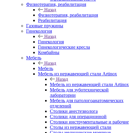
Физиотерапия, реабилитация
Назад
Физиотерапия, реабилитация
Реабилитация
Газовые пружины
Гинекология
Назад
Гинекология
Гинекологические кресла
Комбайны
Мебель
Назад
Мебель
Мебель из нержавеющей стали Artinox
Назад
Мебель из нержавеющей стали Artinox
Мебель для зуботехнической
лаборатории
Мебель для патологоанатомических
отделений
Столики анестезиолога
Столики для операционной
Столики инструментальные и рабочие
Столы из нержавеющей стали
Столы медицинские моечные