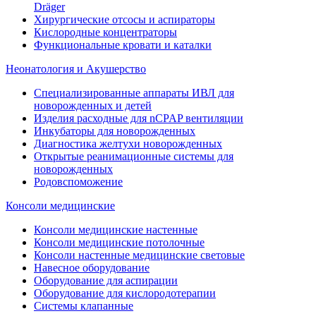
Dräger
Хирургические отсосы и аспираторы
Кислородные концентраторы
Функциональные кровати и каталки
Неонатология и Акушерство
Специализированные аппараты ИВЛ для
новорожденных и детей
Изделия расходные для nCPAP вентиляции
Инкубаторы для новорожденных
Диагностика желтухи новорожденных
Открытые реанимационные системы для
новорожденных
Родовспоможение
Консоли медицинские
Консоли медицинские настенные
Консоли медицинские потолочные
Консоли настенные медицинские световые
Навесное оборудование
Оборудование для аспирации
Оборудование для кислородотерапии
Системы клапанные