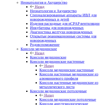
Неонатология и Акушерство
Назад
Неонатология и Акушерство
Специализированные аппараты ИВЛ для
новорожденных и детей
Изделия расходные для nCPAP вентиляции
Инкубаторы для новорожденных
Диагностика желтухи новорожденных
Открытые реанимационные системы для
новорожденных
Родовспоможение
Консоли медицинские
Назад
Консоли медицинские
Консоли медицинские настенные
Назад
Консоли медицинские настенные
Консоли настенные медицинские из
алюминиевого профиля
Консоли настенные медицинские из
металлического листа
Консоли медицинские потолочные
Назад
Консоли медицинские потолочные
Консоли анестезиологические