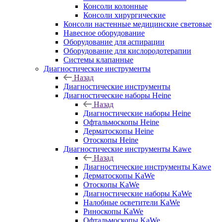
Консоли колонные
Консоли хирургические
Консоли настенные медицинские световые
Навесное оборудование
Оборудование для аспирации
Оборудование для кислородотерапии
Системы клапанные
Диагностические инструменты
Назад
Диагностические инструменты
Диагностические наборы Heine
Назад
Диагностические наборы Heine
Офтальмоскопы Heine
Дерматоскопы Heine
Отоскопы Heine
Диагностические инструменты Kawe
Назад
Диагностические инструменты Kawe
Дерматоскопы KaWe
Отоскопы KaWe
Диагностические наборы KaWe
Налобные осветители KaWe
Риноскопы KaWe
Офтальмоскопы KaWe