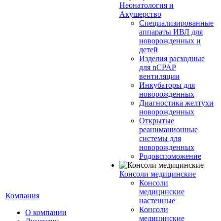
Неонатология и
Акушерство
Специализированные
аппараты ИВЛ для
новорожденных и
детей
Изделия расходные
для nCPAP
вентиляции
Инкубаторы для
новорожденных
Диагностика желтухи
новорожденных
Открытые
реанимационные
системы для
новорожденных
Родовспоможение
Консоли медицинские
Консоли
медицинские
Компания
настенные
Консоли
О компании
медицинские