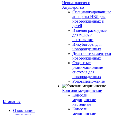
Неонатология и
Акушерство
Специализированные
аппараты ИВЛ для
новорожденных и
детей
Изделия расходные
для nCPAP
вентиляции
Инкубаторы для
новорожденных
Диагностика желтухи
новорожденных
Открытые
реанимационные
системы для
новорожденных
Родовспоможение
Консоли медицинские
Консоли
медицинские
Компания
настенные
Консоли
О компании
медицинские