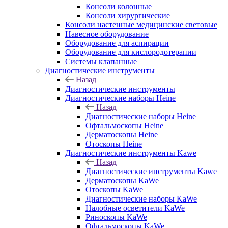
Консоли колонные
Консоли хирургические
Консоли настенные медицинские световые
Навесное оборудование
Оборудование для аспирации
Оборудование для кислородотерапии
Системы клапанные
Диагностические инструменты
Назад
Диагностические инструменты
Диагностические наборы Heine
Назад
Диагностические наборы Heine
Офтальмоскопы Heine
Дерматоскопы Heine
Отоскопы Heine
Диагностические инструменты Kawe
Назад
Диагностические инструменты Kawe
Дерматоскопы KaWe
Отоскопы KaWe
Диагностические наборы KaWe
Налобные осветители KaWe
Риноскопы KaWe
Офтальмоскопы KaWe