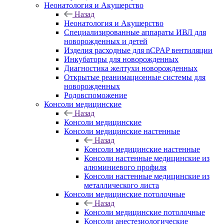
Неонатология и Акушерство
Назад
Неонатология и Акушерство
Специализированные аппараты ИВЛ для
новорожденных и детей
Изделия расходные для nCPAP вентиляции
Инкубаторы для новорожденных
Диагностика желтухи новорожденных
Открытые реанимационные системы для
новорожденных
Родовспоможение
Консоли медицинские
Назад
Консоли медицинские
Консоли медицинские настенные
Назад
Консоли медицинские настенные
Консоли настенные медицинские из
алюминиевого профиля
Консоли настенные медицинские из
металлического листа
Консоли медицинские потолочные
Назад
Консоли медицинские потолочные
Консоли анестезиологические