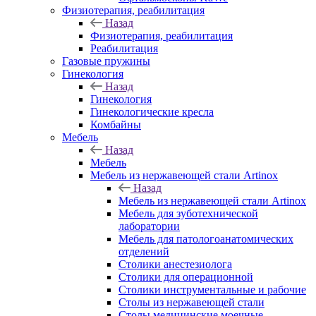
Физиотерапия, реабилитация
Назад
Физиотерапия, реабилитация
Реабилитация
Газовые пружины
Гинекология
Назад
Гинекология
Гинекологические кресла
Комбайны
Мебель
Назад
Мебель
Мебель из нержавеющей стали Artinox
Назад
Мебель из нержавеющей стали Artinox
Мебель для зуботехнической
лаборатории
Мебель для патологоанатомических
отделений
Столики анестезиолога
Столики для операционной
Столики инструментальные и рабочие
Столы из нержавеющей стали
Столы медицинские моечные