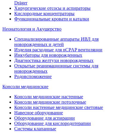
Dräger
Хирургические отсосы и аспираторы
Кислородные концентраторы
Функциональные кровати и каталки
Неонатология и Акушерство
Специализированные аппараты ИВЛ для
новорожденных и детей
Изделия расходные для nCPAP вентиляции
Инкубаторы для новорожденных
Диагностика желтухи новорожденных
Открытые реанимационные системы для
новорожденных
Родовспоможение
Консоли медицинские
Консоли медицинские настенные
Консоли медицинские потолочные
Консоли настенные медицинские световые
Навесное оборудование
Оборудование для аспирации
Оборудование для кислородотерапии
Системы клапанные