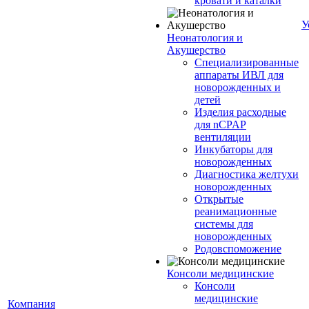
кровати и каталки
У
Неонатология и
Акушерство
Специализированные
аппараты ИВЛ для
новорожденных и
детей
Изделия расходные
для nCPAP
вентиляции
Инкубаторы для
новорожденных
Диагностика желтухи
новорожденных
Открытые
реанимационные
системы для
новорожденных
Родовспоможение
Консоли медицинские
Консоли
медицинские
Компания