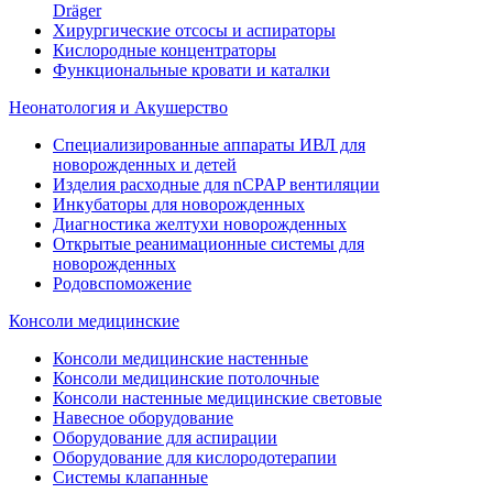
Dräger
Хирургические отсосы и аспираторы
Кислородные концентраторы
Функциональные кровати и каталки
Неонатология и Акушерство
Специализированные аппараты ИВЛ для
новорожденных и детей
Изделия расходные для nCPAP вентиляции
Инкубаторы для новорожденных
Диагностика желтухи новорожденных
Открытые реанимационные системы для
новорожденных
Родовспоможение
Консоли медицинские
Консоли медицинские настенные
Консоли медицинские потолочные
Консоли настенные медицинские световые
Навесное оборудование
Оборудование для аспирации
Оборудование для кислородотерапии
Системы клапанные