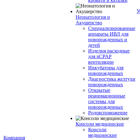
кровати и каталки
У
Неонатология и
Акушерство
Специализированные
аппараты ИВЛ для
новорожденных и
детей
Изделия расходные
для nCPAP
вентиляции
Инкубаторы для
новорожденных
Диагностика желтухи
новорожденных
Открытые
реанимационные
системы для
новорожденных
Родовспоможение
Консоли медицинские
Консоли
медицинские
Компания