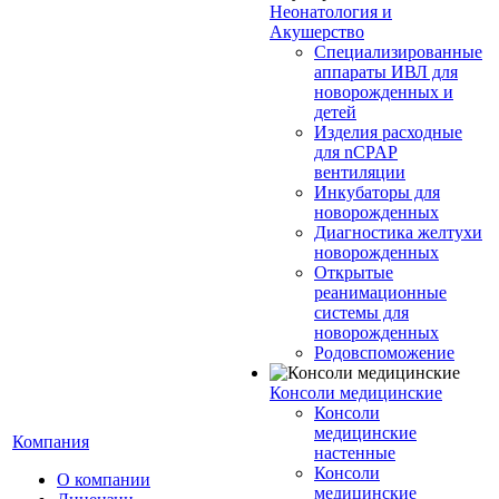
Неонатология и
Акушерство
Специализированные
аппараты ИВЛ для
новорожденных и
детей
Изделия расходные
для nCPAP
вентиляции
Инкубаторы для
новорожденных
Диагностика желтухи
новорожденных
Открытые
реанимационные
системы для
новорожденных
Родовспоможение
Консоли медицинские
Консоли
медицинские
Компания
настенные
Консоли
О компании
медицинские