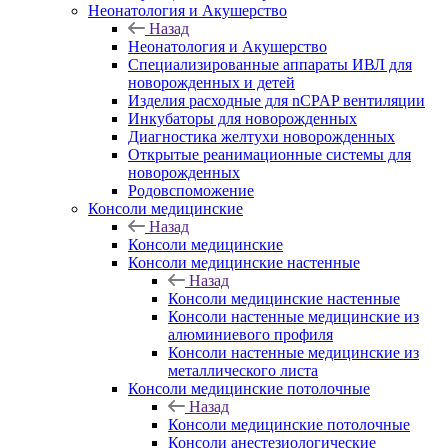
Неонатология и Акушерство
Назад
Неонатология и Акушерство
Специализированные аппараты ИВЛ для
новорожденных и детей
Изделия расходные для nCPAP вентиляции
Инкубаторы для новорожденных
Диагностика желтухи новорожденных
Открытые реанимационные системы для
новорожденных
Родовспоможение
Консоли медицинские
Назад
Консоли медицинские
Консоли медицинские настенные
Назад
Консоли медицинские настенные
Консоли настенные медицинские из
алюминиевого профиля
Консоли настенные медицинские из
металлического листа
Консоли медицинские потолочные
Назад
Консоли медицинские потолочные
Консоли анестезиологические