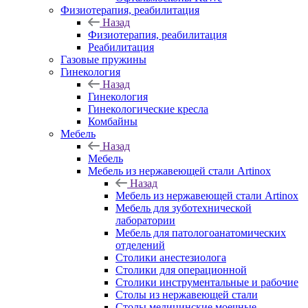
Физиотерапия, реабилитация
Назад
Физиотерапия, реабилитация
Реабилитация
Газовые пружины
Гинекология
Назад
Гинекология
Гинекологические кресла
Комбайны
Мебель
Назад
Мебель
Мебель из нержавеющей стали Artinox
Назад
Мебель из нержавеющей стали Artinox
Мебель для зуботехнической
лаборатории
Мебель для патологоанатомических
отделений
Столики анестезиолога
Столики для операционной
Столики инструментальные и рабочие
Столы из нержавеющей стали
Столы медицинские моечные