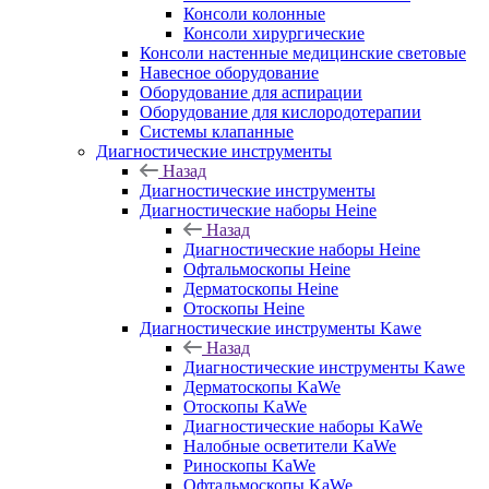
Консоли колонные
Консоли хирургические
Консоли настенные медицинские световые
Навесное оборудование
Оборудование для аспирации
Оборудование для кислородотерапии
Системы клапанные
Диагностические инструменты
Назад
Диагностические инструменты
Диагностические наборы Heine
Назад
Диагностические наборы Heine
Офтальмоскопы Heine
Дерматоскопы Heine
Отоскопы Heine
Диагностические инструменты Kawe
Назад
Диагностические инструменты Kawe
Дерматоскопы KaWe
Отоскопы KaWe
Диагностические наборы KaWe
Налобные осветители KaWe
Риноскопы KaWe
Офтальмоскопы KaWe