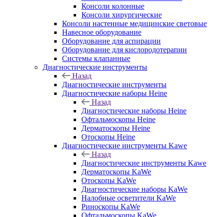
Консоли колонные
Консоли хирургические
Консоли настенные медицинские световые
Навесное оборудование
Оборудование для аспирации
Оборудование для кислородотерапии
Системы клапанные
Диагностические инструменты
Назад
Диагностические инструменты
Диагностические наборы Heine
Назад
Диагностические наборы Heine
Офтальмоскопы Heine
Дерматоскопы Heine
Отоскопы Heine
Диагностические инструменты Kawe
Назад
Диагностические инструменты Kawe
Дерматоскопы KaWe
Отоскопы KaWe
Диагностические наборы KaWe
Налобные осветители KaWe
Риноскопы KaWe
Офтальмоскопы KaWe