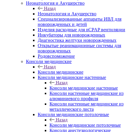
Неонатология и Акушерство
Назад
Неонатология и Акушерство
Специализированные аппараты ИВЛ для
новорожденных и детей
Изделия расходные для nCPAP вентиляции
Инкубаторы для новорожденных
Диагностика желтухи новорожденных
Открытые реанимационные системы для
новорожденных
Родовспоможение
Консоли медицинские
Назад
Консоли медицинские
Консоли медицинские настенные
Назад
Консоли медицинские настенные
Консоли настенные медицинские из
алюминиевого профиля
Консоли настенные медицинские из
металлического листа
Консоли медицинские потолочные
Назад
Консоли медицинские потолочные
Консоли анестезиологические