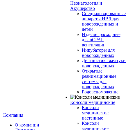
Неонатология и
Акушерство
Специализированные
аппараты ИВЛ для
новорожденных и
детей
Изделия расходные
для nCPAP
вентиляции
Инкубаторы для
новорожденных
Диагностика желтухи
новорожденных
Открытые
реанимационные
системы для
новорожденных
Родовспоможение
Консоли медицинские
Консоли
медицинские
Компания
настенные
Консоли
О компании
медицинские