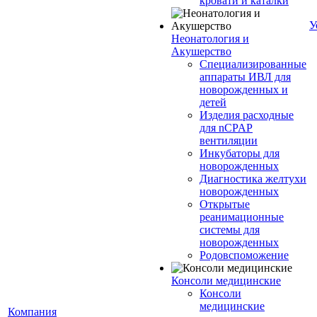
кровати и каталки
У
Неонатология и
Акушерство
Специализированные
аппараты ИВЛ для
новорожденных и
детей
Изделия расходные
для nCPAP
вентиляции
Инкубаторы для
новорожденных
Диагностика желтухи
новорожденных
Открытые
реанимационные
системы для
новорожденных
Родовспоможение
Консоли медицинские
Консоли
медицинские
Компания