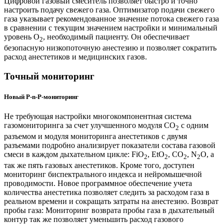
Цифровой газовый смеситель позволяет быстро и точно
настроить подачу свежего газа. Оптимизатор подачи свежего
газа указывает рекомендованное значение потока свежего газа
в сравнении с текущим значением настройки и минимальный
уровень O
, необходимый пациенту. Он обеспечивает
2
безопасную низкопоточную анестезию и позволяет сократить
расход анестетиков и медицинских газов.
Точный мониторинг
Новый P-n-P-мониторинг
Не требующая настройки многокомпонентная система
газомониторинга за счет улучшенного модуля CO
с одним
2
разъемом и модуля мониторинга анестетиков с двумя
разъемами подробно анализирует показатели состава газовой
смеси в каждом дыхательном цикле: FiO
, EtO
, CO
, N
O, а
2
2
2
2
так же пять газовых анестетиков. Кроме того, доступен
мониторинг биспектрального индекса и нейромышечной
проводимости. Новое программное обеспечение учета
количества анестетика позволяет следить за расходом газа в
реальном времени и сокращать затраты на анестезию. Возврат
пробы газа: Мониторинг возврата пробы газа в дыхательный
контур так же позволяет уменьшить расход газового