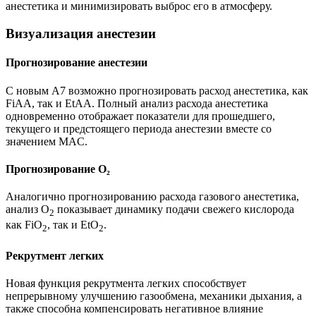
анестетика и минимизировать выброс его в атмосферу.
Визуализация анестезии
Прогнозирование анестезии
С новым A7 возможно прогнозировать расход анестетика, как
FiAА, так и EtAA. Полный анализ расхода анестетика
одновременно отображает показатели для прошедшего,
текущего и предстоящего периода анестезии вместе со
значением MAC.
Прогнозирование O₂
Аналогично прогнозированию расхода газового анестетика,
анализ О
показывает динамику подачи свежего кислорода
2
как FiO
, так и EtO
.
2
2
Рекрутмент легких
Новая функция рекрутмента легких способствует
непрерывному улучшению газообмена, механики дыхания, а
также способна компенсировать негативное влияние