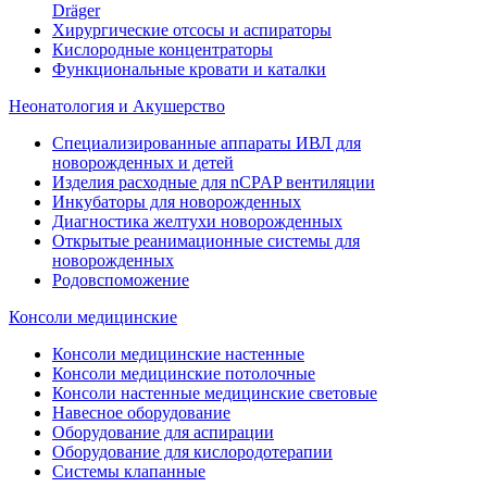
Dräger
Хирургические отсосы и аспираторы
Кислородные концентраторы
Функциональные кровати и каталки
Неонатология и Акушерство
Специализированные аппараты ИВЛ для
новорожденных и детей
Изделия расходные для nCPAP вентиляции
Инкубаторы для новорожденных
Диагностика желтухи новорожденных
Открытые реанимационные системы для
новорожденных
Родовспоможение
Консоли медицинские
Консоли медицинские настенные
Консоли медицинские потолочные
Консоли настенные медицинские световые
Навесное оборудование
Оборудование для аспирации
Оборудование для кислородотерапии
Системы клапанные