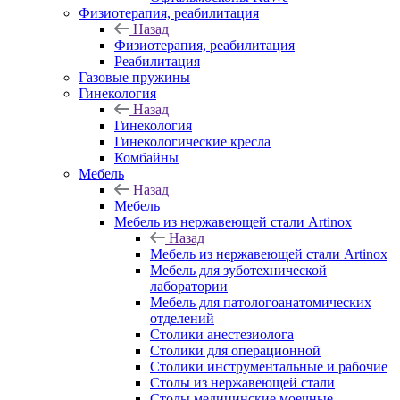
Физиотерапия, реабилитация
Назад
Физиотерапия, реабилитация
Реабилитация
Газовые пружины
Гинекология
Назад
Гинекология
Гинекологические кресла
Комбайны
Мебель
Назад
Мебель
Мебель из нержавеющей стали Artinox
Назад
Мебель из нержавеющей стали Artinox
Мебель для зуботехнической
лаборатории
Мебель для патологоанатомических
отделений
Столики анестезиолога
Столики для операционной
Столики инструментальные и рабочие
Столы из нержавеющей стали
Столы медицинские моечные