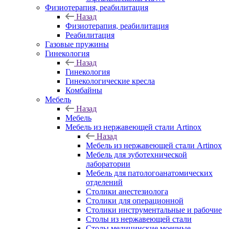
Физиотерапия, реабилитация
Назад
Физиотерапия, реабилитация
Реабилитация
Газовые пружины
Гинекология
Назад
Гинекология
Гинекологические кресла
Комбайны
Мебель
Назад
Мебель
Мебель из нержавеющей стали Artinox
Назад
Мебель из нержавеющей стали Artinox
Мебель для зуботехнической
лаборатории
Мебель для патологоанатомических
отделений
Столики анестезиолога
Столики для операционной
Столики инструментальные и рабочие
Столы из нержавеющей стали
Столы медицинские моечные