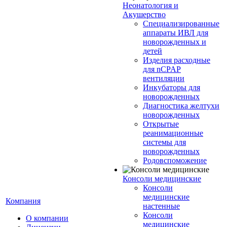
Неонатология и
Акушерство
Специализированные
аппараты ИВЛ для
новорожденных и
детей
Изделия расходные
для nCPAP
вентиляции
Инкубаторы для
новорожденных
Диагностика желтухи
новорожденных
Открытые
реанимационные
системы для
новорожденных
Родовспоможение
Консоли медицинские
Консоли
медицинские
Компания
настенные
Консоли
О компании
медицинские