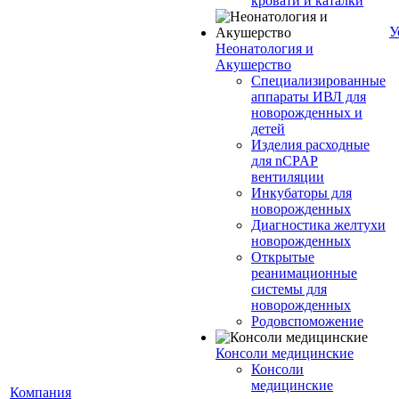
кровати и каталки
У
Неонатология и
Акушерство
Специализированные
аппараты ИВЛ для
новорожденных и
детей
Изделия расходные
для nCPAP
вентиляции
Инкубаторы для
новорожденных
Диагностика желтухи
новорожденных
Открытые
реанимационные
системы для
новорожденных
Родовспоможение
Консоли медицинские
Консоли
медицинские
Компания