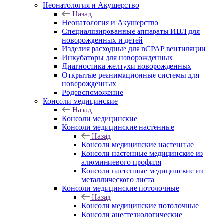
Неонатология и Акушерство
Назад
Неонатология и Акушерство
Специализированные аппараты ИВЛ для
новорожденных и детей
Изделия расходные для nCPAP вентиляции
Инкубаторы для новорожденных
Диагностика желтухи новорожденных
Открытые реанимационные системы для
новорожденных
Родовспоможение
Консоли медицинские
Назад
Консоли медицинские
Консоли медицинские настенные
Назад
Консоли медицинские настенные
Консоли настенные медицинские из
алюминиевого профиля
Консоли настенные медицинские из
металлического листа
Консоли медицинские потолочные
Назад
Консоли медицинские потолочные
Консоли анестезиологические