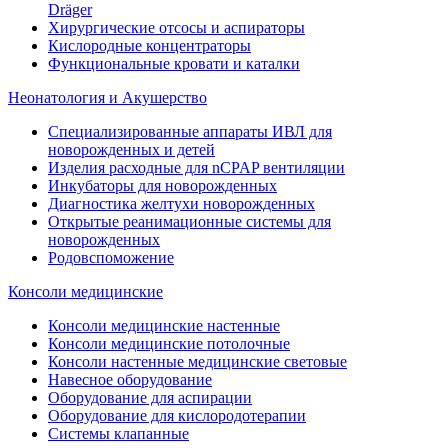
Dräger
Хирургические отсосы и аспираторы
Кислородные концентраторы
Функциональные кровати и каталки
Неонатология и Акушерство
Специализированные аппараты ИВЛ для
новорожденных и детей
Изделия расходные для nCPAP вентиляции
Инкубаторы для новорожденных
Диагностика желтухи новорожденных
Открытые реанимационные системы для
новорожденных
Родовспоможение
Консоли медицинские
Консоли медицинские настенные
Консоли медицинские потолочные
Консоли настенные медицинские световые
Навесное оборудование
Оборудование для аспирации
Оборудование для кислородотерапии
Системы клапанные