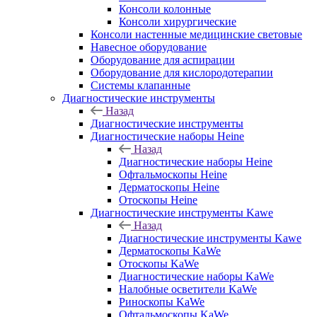
Консоли колонные
Консоли хирургические
Консоли настенные медицинские световые
Навесное оборудование
Оборудование для аспирации
Оборудование для кислородотерапии
Системы клапанные
Диагностические инструменты
Назад
Диагностические инструменты
Диагностические наборы Heine
Назад
Диагностические наборы Heine
Офтальмоскопы Heine
Дерматоскопы Heine
Отоскопы Heine
Диагностические инструменты Kawe
Назад
Диагностические инструменты Kawe
Дерматоскопы KaWe
Отоскопы KaWe
Диагностические наборы KaWe
Налобные осветители KaWe
Риноскопы KaWe
Офтальмоскопы KaWe